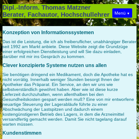
Dipl.-Inform. Thomas Matzner
Menü
Berater, Fachautor, Hochschullehrer
Konzeption von Informationssystemen
Home
Das ist die Leistung, die ich als freiberuflicher, unabhängiger Berater
seit 1992 am Markt anbiete. Diese Website zeigt die Grundzüge
Meine Leistungen
einer erfolgreichen Dienstleistung und will Sie dazu einladen,
darüber mit mir ins Gespräch zu kommen.
Nutzen guten Designs
Clever konzipierte Systeme nutzen uns allen
Sie benötigen dringend ein Medikament, doch die Apotheke hat es
Projekte
nicht vorrätig. Innerhalb weniger Stunden besorgt Ihnen der
Apotheker das Präparat. Ein Service, an den wir uns wie
selbstverständlich gewöhnt haben. Aber wie ist diese kurze
Lieferzeit durchzuhalten, wenn allenthalben bei den
Veröffentlichungen
Gesundheitskosten gespart werden muß? Eine von mir entworfene
neuartige Steuerung der Lagerabläufe führte zu einer
Abschwächung der Lastspitzen und dadurch einem
Impressum
kostengünstigeren Betrieb des Lagers, in dem die Arzneimittel
versandfertig gemacht werden. Damit Sie nicht tagelang darauf
warten müssen.
Datenschutzerklärung
Kundenstimmen